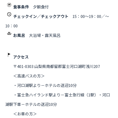
食事条件
夕朝食付
チェックイン／チェックアウト
15：00～19：00／～
10：00
お風呂
大浴場・露天風呂
アクセス
〒401-0303 山梨県南都留郡富士河口湖町浅川207
＜高速バスの方＞
・河口湖駅より－ホテルの送迎10分
・富士急ハイランド駅より－富士急行線（1駅）・河口
湖駅下車－ホテルの送迎10分
＜お車の方＞