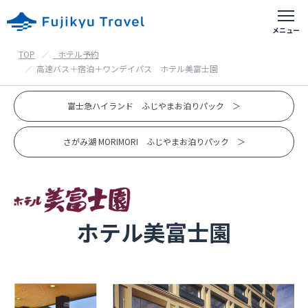
TOP
_ホテル予約
富士急おすすめアクティビティ
高速バス＋宿泊＋ワンデイパス ホテル美富士園
出発地別の旅行
富士急ハイランド ふじやまお泊りパック ＞
さがみ湖 MORIMORI ふじやまお泊りパック ＞
首都圏出発の旅行
東京都・神奈川県・埼玉県・千葉県等
山梨県出発の旅行
甲府・富士吉田等
ホテル美富士園
静岡県出発の旅行
御殿場・沼津・富士宮等
ホテル予約