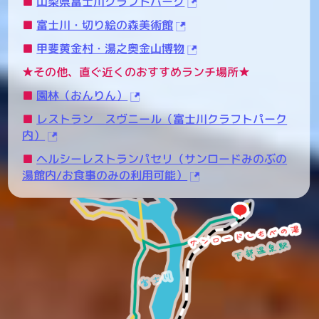
■
山梨県富士川クラフトパーク
■
富士川・切り絵の森美術館
■
甲斐黄金村・湯之奥金山博物
★その他、直ぐ近くのおすすめランチ場所★
■
園林（おんりん）
■
レストラン スヴニール（富士川クラフトパーク
内）
■
ヘルシーレストランパセリ（サンロードみのぶの
湯館内/お食事のみの利用可能）