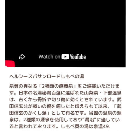
ヘルシースパサンロードしもべの湯
泉質の異なる「2種類の療養泉」をご堪能いただけま
す。日本の名湯秘湯百選に選ばれた山梨県・下部温泉
は、古くから骨折や切り傷に効くとされています。武
田信玄公が戦いの傷を癒したと伝えられて以来、「武
田信玄のかくし湯」として有名です。当館の温泉の源
泉は、2種類の源泉を使用しており”湯治”に適してい
ると言われております。しもべ奥の湯は泉温49.