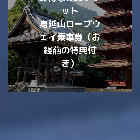
ット
身延山ロープウ
ェイ乗車券（お
経葩の特典付
き）