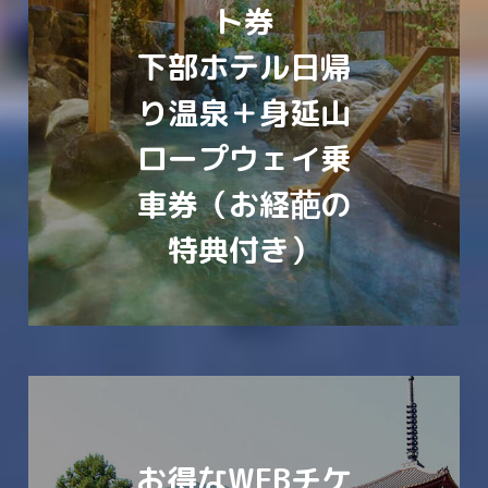
ト券
下部ホテル日帰
り温泉＋身延山
ロープウェイ乗
車券（お経葩の
特典付き）
お得なWEBチケ