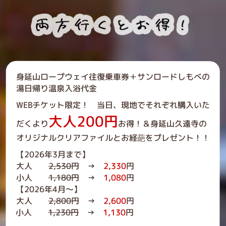
身延山ロープウェイ往復乗車券＋サンロードしもべの
湯日帰り温泉入浴代金
WEBチケット限定！ 当日、現地でそれぞれ購入いた
大人200円
だくより
お得！＆身延山久遠寺の
オリジナルクリアファイルとお経葩をプレゼント！！
【2026年3月まで】
大人
2,530円
→
2,330
円
小人
1,180円
→
1,080
円
【2026年4月～】
大人
2,800円
→
2,600
円
小人
1,230円
→
1,130
円