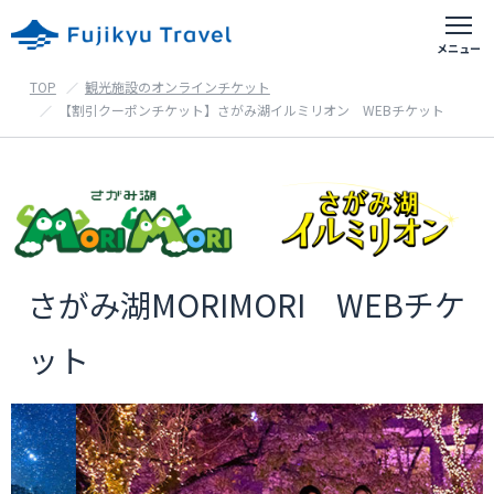
TOP
観光施設のオンラインチケット
富士急おすすめアクティビティ
【割引クーポンチケット】さがみ湖イルミリオン WEBチケット
出発地別の旅行
首都圏出発の旅行
東京都・神奈川県・埼玉県・千葉県等
さがみ湖MORIMORI WEBチケ
山梨県出発の旅行
甲府・富士吉田等
ット
静岡県出発の旅行
御殿場・沼津・富士宮等
ホテル予約