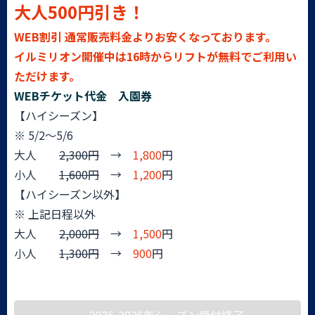
大人500円引き！
WEB割引 通常販売料金よりお安くなっております。
イルミリオン開催中は16時からリフトが無料でご利用い
ただけます。
WEBチケット代金 入園券
【ハイシーズン】
※ 5/2～5/6
大人
2,300円
→
1,800
円
小人
1,600円
→
1,200
円
【ハイシーズン以外】
※ 上記日程以外
大人
2,000円
→
1,500
円
小人
1,300円
→
900
円
2025-2026年シーズン受付終了