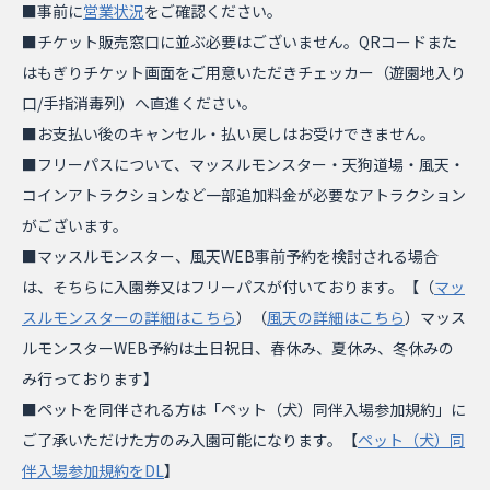
■事前に
営業状況
をご確認ください。
■チケット販売窓口に並ぶ必要はございません。QRコードまた
はもぎりチケット画面をご用意いただきチェッカー（遊園地入り
口/手指消毒列）へ直進ください。
■お支払い後のキャンセル・払い戻しはお受けできません。
■フリーパスについて、マッスルモンスター・天狗道場・風天・
コインアトラクションなど一部追加料金が必要なアトラクション
がございます。
■マッスルモンスター、風天WEB事前予約を検討される場合
は、そちらに入園券又はフリーパスが付いております。【（
マッ
スルモンスターの詳細はこちら
）（
風天の詳細はこちら
）マッス
ルモンスターWEB予約は土日祝日、春休み、夏休み、冬休みの
み行っております】
■ペットを同伴される方は「ペット（犬）同伴入場参加規約」に
ご了承いただけた方のみ入園可能になります。【
ペット（犬）同
伴入場参加規約をDL
】