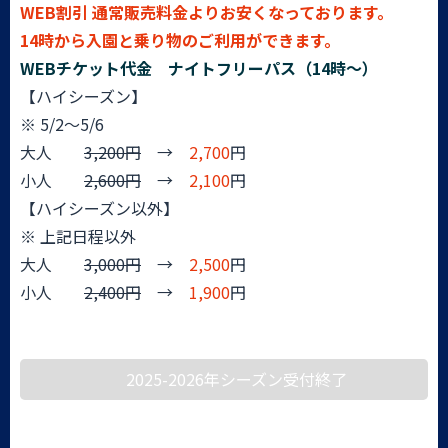
WEB割引 通常販売料金よりお安くなっております。
14時から入園と乗り物のご利用ができます。
WEBチケット代金 ナイトフリーパス（14時～）
【ハイシーズン】
※ 5/2～5/6
大人
3,200円
→
2,700
円
小人
2,600円
→
2,100
円
【ハイシーズン以外】
※ 上記日程以外
大人
3,000円
→
2,500
円
小人
2,400円
→
1,900
円
2025-2026年シーズン受付終了