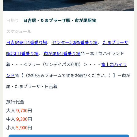
日帰り
日吉駅・たまプラーザ駅・市が尾駅発
スケジュール
日吉駅東口4番乗り場
、
センター北駅5番乗り場
、
たまプラーザ
駅北口1番乗り場
、
市が尾駅1番乗り場
発 －富士急ハイランド
着・・・＜フリー（ワンデイパス利用）＞ ・・・
富士急ハイラ
ンド
発【（お申込みフォームで便をお選びください。）】－市が
尾・たまプラーザ・日吉着
旅行代金
大人
9,700
円
中人
9,300
円
小人
5,900
円