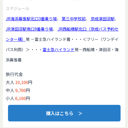
スケジュール
JR海浜幕張駅北口3番乗り場
、
第三中学校前
、
京成津田沼駅
、
JR津田沼駅南口9番乗り場
、
JR西船橋駅北口（京成バス予約セ
ンター横）
発 －富士急ハイランド着・・・＜フリー（ワンデイ
パス利用）＞ ・・・
富士急ハイランド
発－西船橋・津田沼・海
浜幕張着
旅行代金
大人
10,100
円
中人
9,700
円
小人
6,100
円
購入はこちら ＞