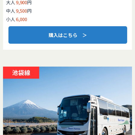
大人
9,900
円
中人
9,500
円
小人
6,000
購入はこちら ＞
池袋線