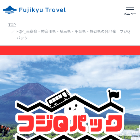
TOP
富士急おすすめアクティビティ
FQP_東京都・神奈川県・埼玉県・千葉県・静岡県の各地発 フジQ
パック
出発地別の旅行
首都圏出発の旅行
東京都・神奈川県・埼玉県・千葉県等
山梨県出発の旅行
甲府・富士吉田等
静岡県出発の旅行
御殿場・沼津・富士宮等
ホテル予約