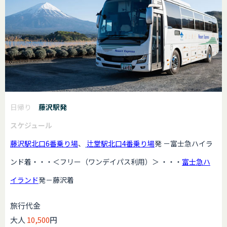
日帰り
藤沢駅発
スケジュール
藤沢駅北口6番乗り場
、
辻堂駅北口4番乗り場
発 －富士急ハイラ
ンド着・・・＜フリー（ワンデイパス利用）＞ ・・・
富士急ハ
イランド
発－藤沢着
旅行代金
大人
10,500
円