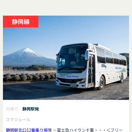
静岡線
日帰り
静岡駅発
スケジュール
静岡駅北口12番乗り場
発 －富士急ハイランド着・・・＜フリー