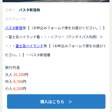
日帰り
バスタ新宿発
スケジュール
バスタ新宿
発【（お申込みフォームで便をお選びください。）】
－富士急ハイランド着・・・＜フリー（ワンデイパス利用）＞
・・・
富士急ハイランド
発【（お申込みフォームで便をお選びく
ださい。）】－バスタ新宿着
旅行代金
大人
10,100
円
中人
9,700
円
小人
6,100
円
購入はこちら ＞