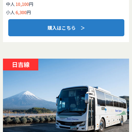
中人
10,100
円
小人
6,300
円
購入はこちら ＞
日吉線