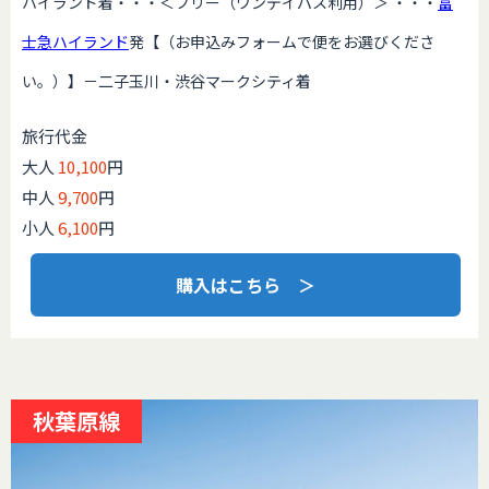
ハイランド着・・・＜フリー（ワンデイパス利用）＞ ・・・
富
士急ハイランド
発【（お申込みフォームで便をお選びくださ
い。）】－二子玉川・渋谷マークシティ着
旅行代金
大人
10,100
円
中人
9,700
円
小人
6,100
円
購入はこちら ＞
秋葉原線