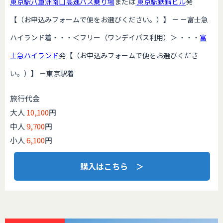
東京駅八重洲南口高速バス乗り場
または
東京駅鉄鋼ビル
発
【（お申込みフォームで便をお選びください。）】 － －富士急
ハイランド着・・・＜フリー（ワンデイパス利用）＞ ・・・
富
士急ハイランド
発【（お申込みフォームで便をお選びくださ
い。）】 －東京駅着
旅行代金
大人
10,100
円
中人
9,700
円
小人
6,100
円
購入はこちら ＞