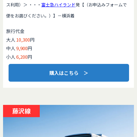
ス利用）＞ ・・・
富士急ハイランド
発【（お申込みフォームで
便をお選びください。）】－横浜着
旅行代金
大人
10,300
円
中人
9,900
円
小人
6,200
円
購入はこちら ＞
藤沢線