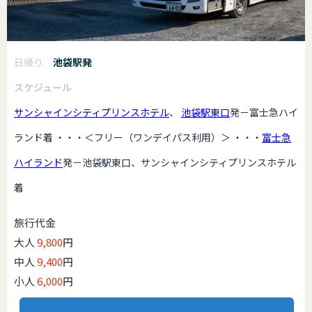
日帰り
池袋駅発
スケジュール
サンシャインシティプリンスホテル
、
池袋駅東口
発－富士急ハイ
ランド着 ・・・＜フリー（ワンデイパス利用）＞ ・・・
富士急
ハイランド
発－池袋駅東口、サンシャインシティプリンスホテル
着
旅行代金
大人
9,800
円
中人
9,400
円
小人
6,000
円