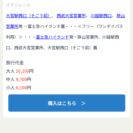
スケジュール
大宮駅西口（そごう前）
、
西武大宮営業所
、
川越駅西口
、
狭山
営業所
発 －富士急ハイランド着・・・＜フリー（ワンデイパス
利用）＞ ・・・
富士急ハイランド
発－狭山営業所、川越駅西
口、西武大宮営業所、大宮駅西口（そごう前）着
旅行代金
大人
10,100
円
中人
9,700
円
小人
6,100
円
購入はこちら ＞