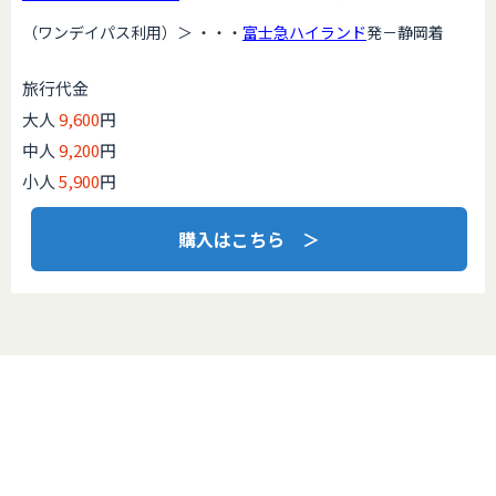
（ワンデイパス利用）＞ ・・・
富士急ハイランド
発－静岡着
旅行代金
大人
9,600
円
中人
9,200
円
小人
5,900
円
購入はこちら ＞