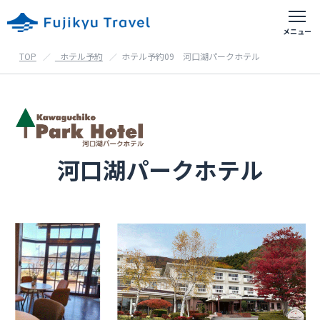
TOP
_ホテル予約
ホテル予約09 河口湖パークホテル
富士急おすすめアクティビティ
出発地別の旅行
首都圏出発の旅行
河口湖パークホテル
東京都・神奈川県・埼玉県・千葉県等
山梨県出発の旅行
甲府・富士吉田等
静岡県出発の旅行
御殿場・沼津・富士宮等
ホテル予約