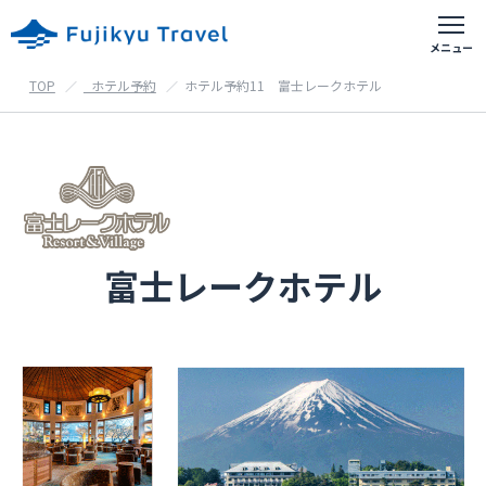
TOP
_ホテル予約
ホテル予約11 富士レークホテル
富士急おすすめアクティビティ
出発地別の旅行
首都圏出発の旅行
東京都・神奈川県・埼玉県・千葉県等
富士レークホテル
山梨県出発の旅行
甲府・富士吉田等
静岡県出発の旅行
御殿場・沼津・富士宮等
ホテル予約