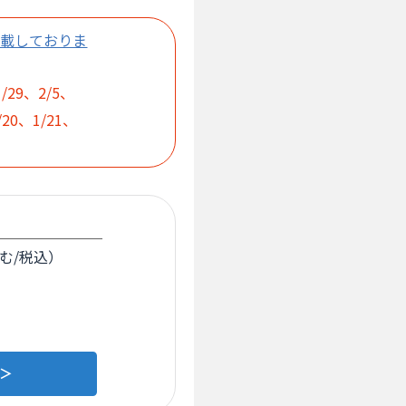
記載しておりま
/29、2/5、
/20、1/21、
含む/税込）
＞