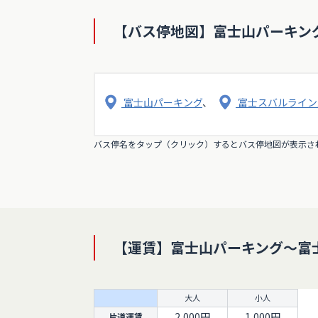
16:00
→
1
16:30
→
1
【バス停地図】富士山パーキン
17:00
→
1
17:30
→
1
18:00
→
1
富士山パーキング
、
富士スバルライン
18:30
→
1
バス停名をタップ（クリック）するとバス停地図が表示さ
【運賃】富士山パーキング～富
大人
小人
2,000円
1,000円
片道運賃