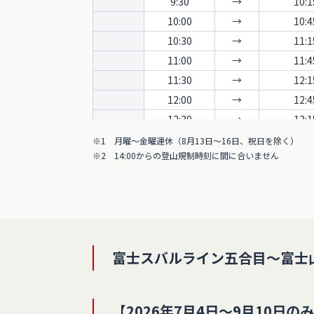
9:30
→
10:1
10:00
→
10:4
10:30
→
11:1
11:00
→
11:4
11:30
→
12:1
12:00
→
12:4
12:30
→
13:1
13:00
→
13:4
※1 月曜～金曜運休（8月13日～16日、祝日を除く）
※2 14:00からの登山規制時刻に間に合いません
13:30
→
14:1
※2
14:00
→
14:4
※2
14:30
→
15:1
※2
15:00
→
15:4
※2
15:30
→
16:1
※2
富士スバルライン五合目～富士
16:00
→
16:4
※2
16:30
→
17:1
※2
17:00
→
17:4
※2
【2026年7月4日～9月10日の