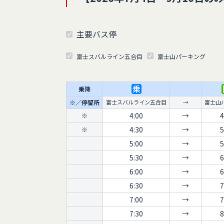
17:30
→
18:1
※2
主要バス停
富士スバルライン五合目
富士山パーキング
乗降
※／停留所
富士スバルライン五合目
→
富士山
4:00
→
4
※
4:30
→
5
※
5:00
→
5
5:30
→
6
6:00
→
6
6:30
→
7
7:00
→
7
7:30
→
8