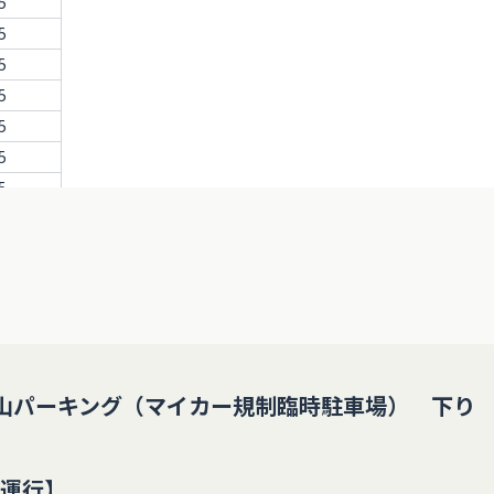
5
5
5
5
5
5
5
5
5
5
5
5
5
山パーキング（マイカー規制臨時駐車場） 下り
5
5
5
み運行】