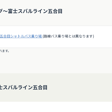
6:35
7:05
グ～富士スバルライン五合目
7:35
8:05
9:35
五合目シャトルバス乗り場
(路線バス乗り場とは異なります)
9:05
れます。
士スバルライン五合目