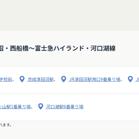
沼・西船橋～富士急ハイランド・河口湖線
学校前
、
京成津田沼駅
、
JR津田沼駅南口9番乗り場
、
士山駅1番乗り場
、
河口湖駅6番乗り場
れます。