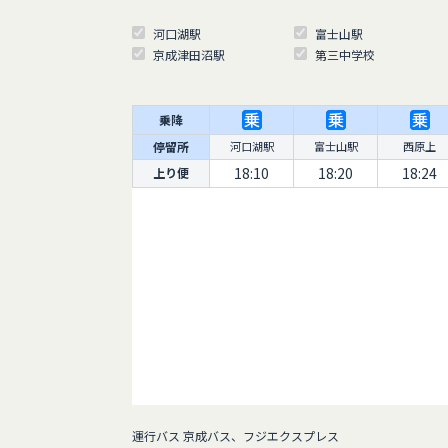
河口湖駅
富士山駅
京成津田沼駅
第三中学校
乗降
停留所
河口湖駅
富士山駅
西原上
18:10
18:20
18:24
上り便
運行バス 京成バス、フジエクスプレス