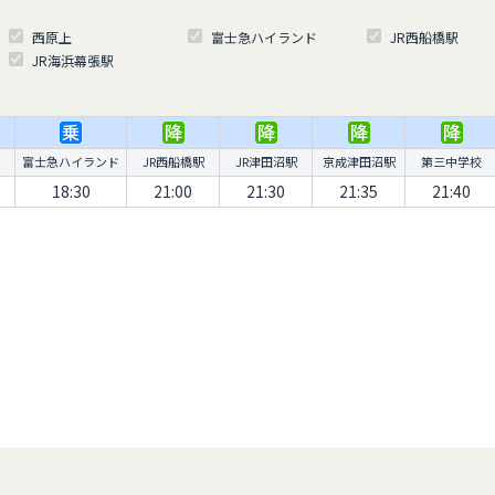
西原上
富士急ハイランド
JR西船橋駅
JR海浜幕張駅
富士急ハイランド
JR西船橋駅
JR津田沼駅
京成津田沼駅
第三中学校
18:30
21:00
21:30
21:35
21:40