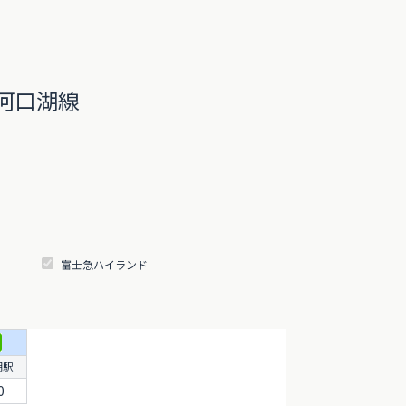
河口湖線
富士急ハイランド
湖駅
0