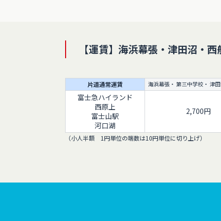
【運賃】海浜幕張・津田沼・西
片道通常運賃
海浜幕張・ 第三中学校・ 津田
富士急ハイランド
西原上
2,700円
富士山駅
河口湖
（小人半額 1円単位の端数は10円単位に切り上げ）