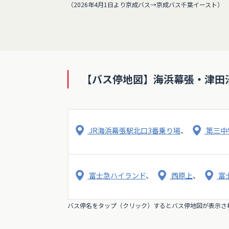
（2026年4月1日より京成バス→京成バス千葉イースト）
【バス停地図】海浜幕張・津田
JR海浜幕張駅北口3番乗り場
、
第三中
富士急ハイランド
、
西原上
、
富
バス停名をタップ（クリック）するとバス停地図が表示さ