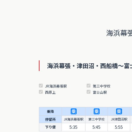
海浜幕
海浜幕張・津田沼・西船橋～富
JR海浜幕張駅
第三中学校
西原上
富士山駅
乗降
停留所
JR海浜幕張駅
第三中学校
JR津田沼駅
5:35
5:45
5:55
下り便