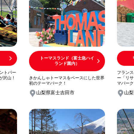
トーマスランド（富士急ハイ
ランド園内）
ントパー
フランス
が沢山！
きかんしゃトーマスをベースにした世界
ー「リサ
初のテーマパーク！
マパーク
山梨県富士吉田市
山梨