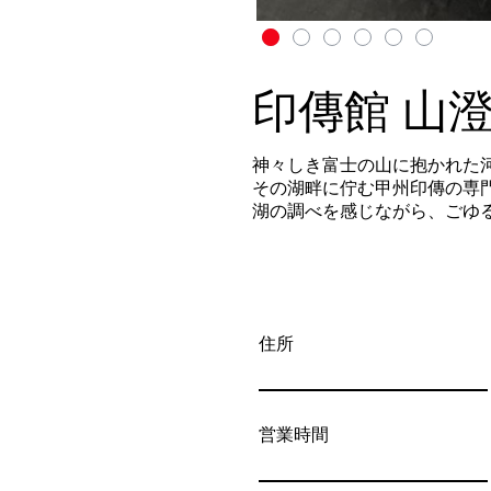
印傳館 山
神々しき富士の山に抱かれた
その湖畔に佇む甲州印傳の専
湖の調べを感じながら、ごゆ
住所
営業時間