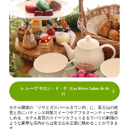
レ レーヴ サロン・ド・テ（Les Rêves Salon de th
é）
ホテル隣接の「リサとガスパールタウン内」に、富士山の絶
景と共にパティシエ特製スイーツやアフタヌーンティーが楽
しめる、ホテル直営のスイーツカフェ☆まるでパリの劇場の
ような豪華な店内からは富士山を正面に眺めることができま
す。