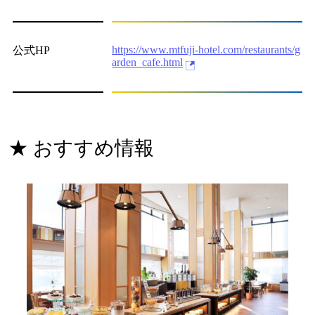
https://www.mtfuji-hotel.com/restaurants/g
公式HP
arden_cafe.html
★ おすすめ情報