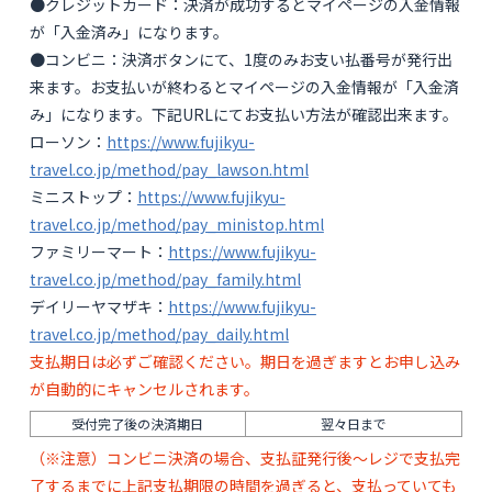
●クレジットカード：決済が成功するとマイページの入金情報
が「入金済み」になります。
●コンビニ：決済ボタンにて、1度のみお支い払番号が発行出
来ます。お支払いが終わるとマイページの入金情報が「入金済
み」になります。下記URLにてお支払い方法が確認出来ます。
ローソン：
https://www.fujikyu-
travel.co.jp/method/pay_lawson.html
ミニストップ：
https://www.fujikyu-
travel.co.jp/method/pay_ministop.html
ファミリーマート：
https://www.fujikyu-
travel.co.jp/method/pay_family.html
デイリーヤマザキ：
https://www.fujikyu-
travel.co.jp/method/pay_daily.html
支払期日は必ずご確認ください。期日を過ぎますとお申し込み
が自動的にキャンセルされます。
受付完了後の決済期日
翌々日まで
（※注意）コンビニ決済の場合、支払証発行後～レジで支払完
了するまでに上記支払期限の時間を過ぎると、支払っていても