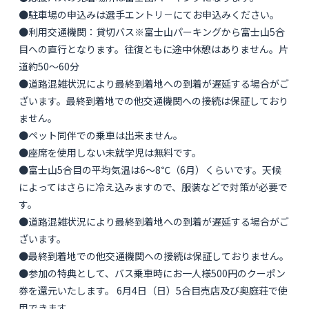
●駐車場の申込みは選手エントリ－にてお申込みください。
●利用交通機関：貸切バス※富士山パーキングから富士山5合
目への直行となります。往復ともに途中休憩はありません。片
道約50～60分
●道路混雑状況により最終到着地への到着が遅延する場合がご
ざいます。最終到着地での他交通機関への接続は保証しており
ません。
●ペット同伴での乗車は出来ません。
●座席を使用しない未就学児は無料です。
●富士山5合目の平均気温は6～8℃（6月）くらいです。天候
によってはさらに冷え込みますので、服装などで対策が必要で
す。
●道路混雑状況により最終到着地への到着が遅延する場合がご
ざいます。
●最終到着地での他交通機関への接続は保証しておりません。
●参加の特典として、バス乗車時にお一人様500円のクーポン
券を還元いたします。 6月4日（日）5合目売店及び奥庭荘で使
用できます。