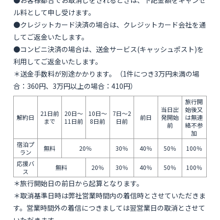
ル料として申し受けます。
●クレジットカード決済の場合は、クレジットカード会社を通
してご返金いたします。
●コンビニ決済の場合は、送金サービス(キャッシュポスト)を
利用してご返金いたします。
＊送金手数料が別途かかります。（1件につき3万円未満の場
合：360円、3万円以上の場合：410円）
旅行開
当日出
始後又
21日前
20日～
10日～
7日～2
解約日
前日
発開始
は無連
まで
11日前
8日前
日前
前
絡不参
加
宿泊プ
無料
20％
30％
40％
50％
100％
ラン
応援バ
無料
20％
30％
40％
50％
100％
ス
＊旅行開始日の前日から起算となります。
＊取消基準日時は弊社営業時間内の着信時とさせていただきま
す。営業時間外の着信につきましては翌営業日の取消とさせて