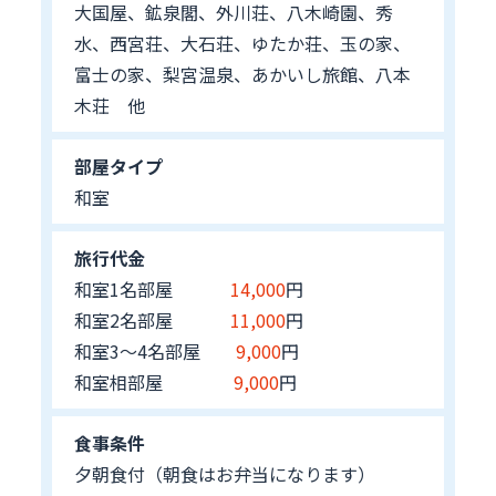
大国屋、鉱泉閣、外川荘、八木崎園、秀
水、西宮荘、大石荘、ゆたか荘、玉の家、
富士の家、梨宮温泉、あかいし旅館、八本
木荘 他
部屋タイプ
和室
旅行代金
和室1名部屋
14,000
円
和室2名部屋
11,000
円
和室3～4名部屋
9,000
円
和室相部屋
9,000
円
食事条件
夕朝食付（朝食はお弁当になります）