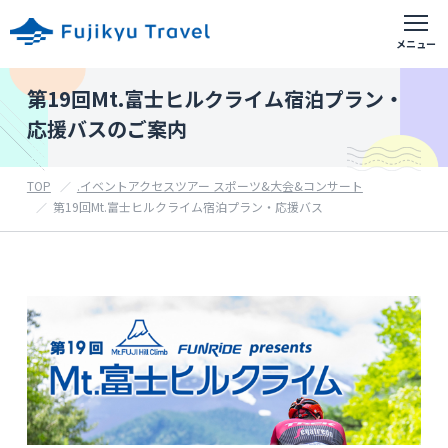
富士急おすすめアクティビティ
第19回Mt.富士ヒルクライム宿泊プラン・
応援バスのご案内
出発地別の旅行
TOP
.イベントアクセスツアー スポーツ&大会&コンサート
首都圏出発の旅行
第19回Mt.富士ヒルクライム宿泊プラン・応援バス
東京都・神奈川県・埼玉県・千葉県等
山梨県出発の旅行
甲府・富士吉田等
静岡県出発の旅行
御殿場・沼津・富士宮等
ホテル予約