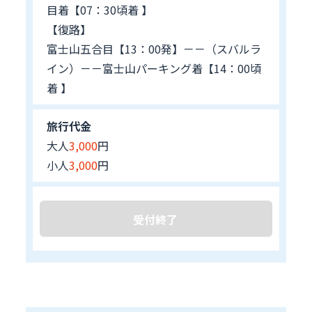
目着【07：30頃着 】
【復路】
富士山五合目【13：00発】－－（スバルラ
イン）－－富士山パーキング着【14：00頃
着 】
旅行代金
大人
3,000
円
小人
3,000
円
受付終了