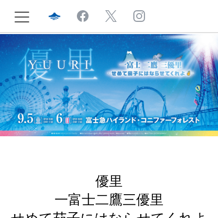
優里
一富士二鷹三優里