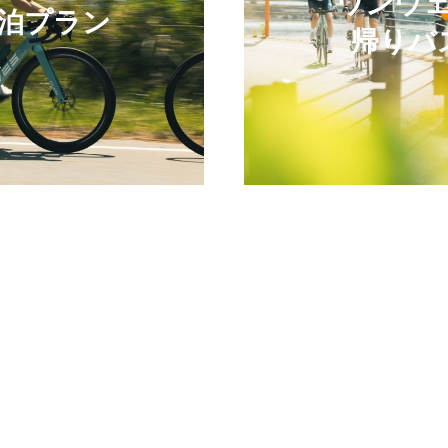
ワンウ
泊プラン
帰りバ