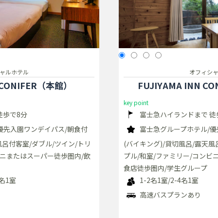
ャルホテル
オフィシ
N CONIFER（本館）
FUJIYAMA INN 
key point
徒歩で8分
富士急ハイランドまで 徒
優先入園ワンデイパス/朝食付
富士急グループホテル/優
風呂付客室/ダブル/ツイン/トリ
(バイキング)/貸切風呂/露天風
ビニまたはスーパー徒歩圏内/飲
プル/和室/ファミリー/コンビ
食店徒歩圏内/学生グループ
5名1室
1-2名1室/2-4名1室
高速バスプランあり