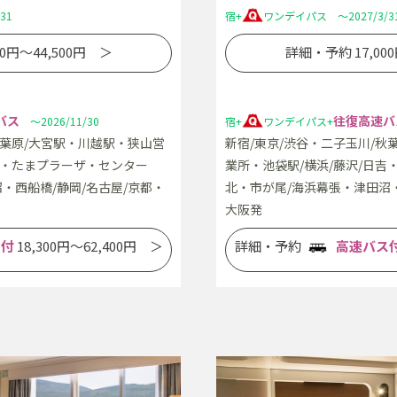
31
宿+
ワンデイパス ～2027/3/3
0円～44,500円 ＞
詳細・予約 17,00
バス
往復高速バ
～2026/11/30
宿+
ワンデイパス+
秋葉原/大宮駅・川越駅・狭山営
新宿/東京/渋谷・二子玉川/秋
吉・たまプラーザ・センター
業所・池袋駅/横浜/藤沢/日
・西船橋/静岡/名古屋/京都・
北・市が尾/海浜幕張・津田沼・
大阪発
ス付
18,300円～62,400円 ＞
詳細・予約
高速バス