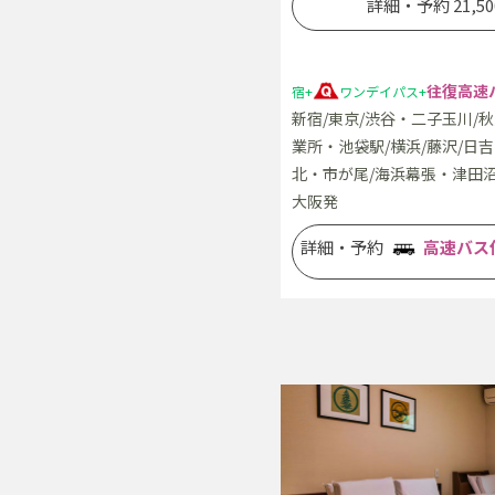
詳細・予約 21,50
往復高速
宿+
ワンデイパス+
新宿/東京/渋谷・二子玉川/
業所・池袋駅/横浜/藤沢/日
北・市が尾/海浜幕張・津田沼
大阪発
詳細・予約
高速バス