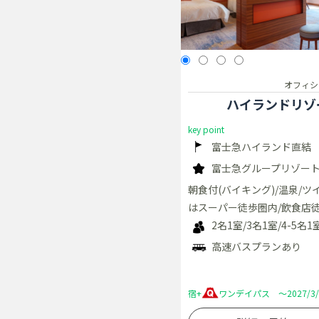
オフィシ
ハイランドリゾ
key point
富士急ハイランド直結
富士急グループリゾート
朝食付(バイキング)/温泉/ツ
はスーパー徒歩圏内/飲食店
2名1室/3名1室/4-5名1
高速バスプランあり
宿+
ワンデイパス ～2027/3/