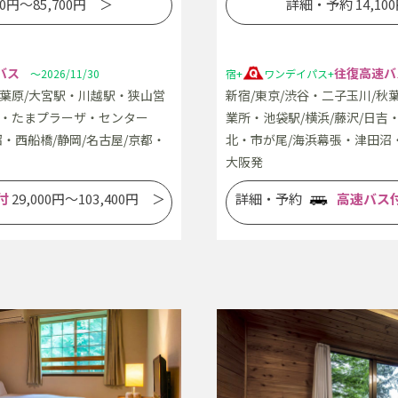
0円～85,700円 ＞
詳細・予約 14,10
バス
往復高速バ
～2026/11/30
宿+
ワンデイパス+
秋葉原/大宮駅・川越駅・狭山営
新宿/東京/渋谷・二子玉川/秋
吉・たまプラーザ・センター
業所・池袋駅/横浜/藤沢/日
・西船橋/静岡/名古屋/京都・
北・市が尾/海浜幕張・津田沼・
大阪発
付
29,000円～103,400円 ＞
詳細・予約
高速バス