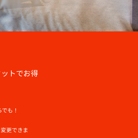
セットでお得
らでも！
！
に変更できま