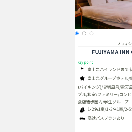
オフィシ
FUJIYAMA IN
key point
富士急ハイランドまで 
富士急グループホテル/
(バイキング)/貸切風呂/露天
プル/和室/ファミリー/コン
食店徒歩圏内/学生グループ
1-2名1室/1-3名1室/2-
高速バスプランあり