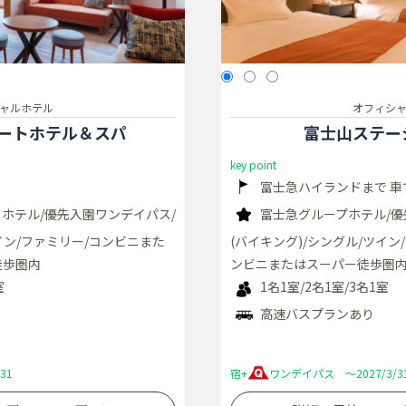
ャルホテル
オフィシ
ートホテル＆スパ
富士山ステー
key point
富士急ハイランドまで 車
ホテル/優先入園ワンデイパス/
富士急グループホテル/優
イン/ファミリー/コンビニまた
(バイキング)/シングル/ツイン
徒歩圏内
ンビニまたはスーパー徒歩圏内
室
1名1室/2名1室/3名1室
高速バスプランあり
31
宿+
ワンデイパス ～2027/3/3