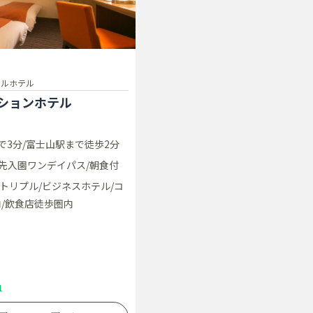
ャルホテル
ションホテル
で3分/富士山駅まで徒歩2分
先入園ワンデイパス/朝食付
/トリプル/ビジネスホテル/コ
/飲食店徒歩圏内
1