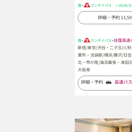
宿+
ワンデイパス ～2026/3/
詳細・予約 13,50
往復高速
宿+
ワンデイパス+
新宿/東京/渋谷・二子玉川/
業所・池袋駅/横浜/藤沢/日
北・市が尾/海浜幕張・津田沼
大阪発
詳細・予約
高速バ